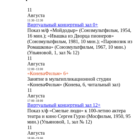
11
Августа
11:30
-
12:30
Виртуальный концертный зал 0+
Показ м/ф «Мойдодыр» (Союзмультфильм, 1954,
16 мин.); «Ивашка из Дворца пионеров»
(Союзмультфильм, 1981, 10 мин.); «Паровозик из
Ромашкова» (Союзмультфильм, 1967, 10 мин.)
(Ульяновой, 1, зал № 12)
11
Августа
12:00
-
13:00
«КоневаФильм» 6+
Занятие в мультипликационной студии
«КоневаФильм» (Конева, 6, читальный зал)
11
Августа
17:00
-
18:00
Виртуальный концертный зал 12+
Показ х/ф «Смелые люди» к 100-летию актера
театра и кино Сергея Гурзо (Мосфильм, 1950, 95
мин.) (Ульяновой, 1, зал № 12)
11
Августа
18:00
-
19:00