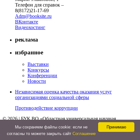
Телефон для справок –
8(8172)21-17-69
Adm@booksite.ru
ВКонтакте
Видеохостинг
реклама
избранное
Выставки
Конкурсы
Конференции
Новости
Независимая оценка качества оказания услуг
организациями социальной сферы
Противодействие коррупции
© 2026 | БУК ВО «Областная универсальная научная
библиотека»
Мы cохраняем файлы cookie: если не
Принимаю
↑
согласны то можете закрыть сайт
Соглашение