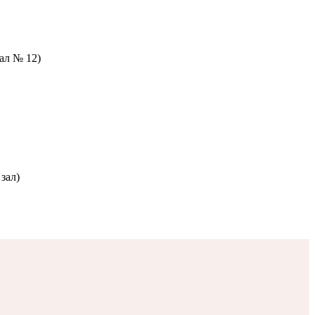
зал № 12)
зал)