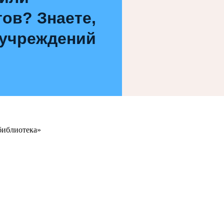
ов? Знаете,
 учреждений
библиотека»