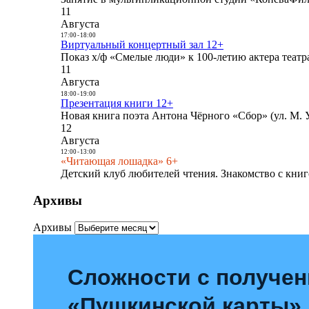
11
Августа
17:00
-
18:00
Виртуальный концертный зал 12+
Показ х/ф «Смелые люди» к 100-летию актера театра
11
Августа
18:00
-
19:00
Презентация книги 12+
Новая книга поэта Антона Чёрного «Сбор» (ул. М. У
12
Августа
12:00
-
13:00
«Читающая лошадка» 6+
Детский клуб любителей чтения. Знакомство с книг
Архивы
Архивы
Сложности с получе
«Пушкинской карты»