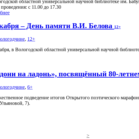
огодской областной универсальной научной библиотеке им. Баб
проведения: с 11.00 до 17.30
бнее
екабря – День памяти В.И. Белова
12+
Вологодчине
,
12+
кабря, в Вологодской областной универсальной научной библиот
дони на ладонь», посвящённый 80-летн
Вологодчине
,
6+
ественное подведение итогов Открытого поэтического марафона 
Ульяновой, 7).
>