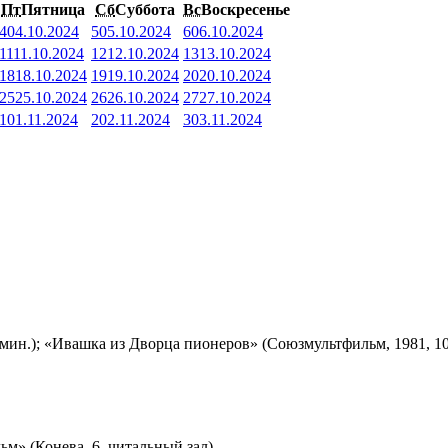
Пт
Пятница
Сб
Суббота
Вс
Воскресенье
4
04.10.2024
5
05.10.2024
6
06.10.2024
11
11.10.2024
12
12.10.2024
13
13.10.2024
18
18.10.2024
19
19.10.2024
20
20.10.2024
25
25.10.2024
26
26.10.2024
27
27.10.2024
1
01.11.2024
2
02.11.2024
3
03.11.2024
мин.); «Ивашка из Дворца пионеров» (Союзмультфильм, 1981, 10
м» (Конева, 6, читальный зал)