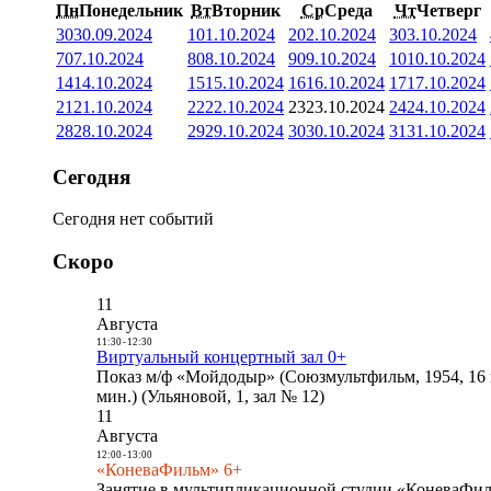
Пн
Понедельник
Вт
Вторник
Ср
Среда
Чт
Четверг
30
30.09.2024
1
01.10.2024
2
02.10.2024
3
03.10.2024
7
07.10.2024
8
08.10.2024
9
09.10.2024
10
10.10.2024
14
14.10.2024
15
15.10.2024
16
16.10.2024
17
17.10.2024
21
21.10.2024
22
22.10.2024
23
23.10.2024
24
24.10.2024
28
28.10.2024
29
29.10.2024
30
30.10.2024
31
31.10.2024
Сегодня
Сегодня нет событий
Скоро
11
Августа
11:30
-
12:30
Виртуальный концертный зал 0+
Показ м/ф «Мойдодыр» (Союзмультфильм, 1954, 16 
мин.) (Ульяновой, 1, зал № 12)
11
Августа
12:00
-
13:00
«КоневаФильм» 6+
Занятие в мультипликационной студии «КоневаФиль