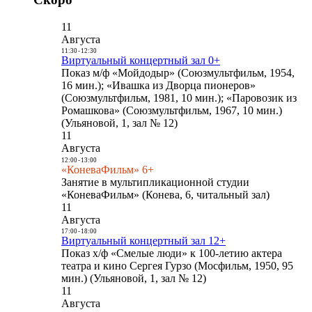
11
Августа
11:30
-
12:30
Виртуальный концертный зал 0+
Показ м/ф «Мойдодыр» (Союзмультфильм, 1954,
16 мин.); «Ивашка из Дворца пионеров»
(Союзмультфильм, 1981, 10 мин.); «Паровозик из
Ромашкова» (Союзмультфильм, 1967, 10 мин.)
(Ульяновой, 1, зал № 12)
11
Августа
12:00
-
13:00
«КоневаФильм» 6+
Занятие в мультипликационной студии
«КоневаФильм» (Конева, 6, читальный зал)
11
Августа
17:00
-
18:00
Виртуальный концертный зал 12+
Показ х/ф «Смелые люди» к 100-летию актера
театра и кино Сергея Гурзо (Мосфильм, 1950, 95
мин.) (Ульяновой, 1, зал № 12)
11
Августа