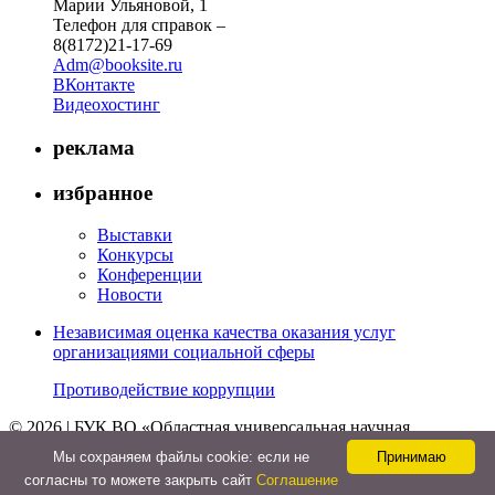
Марии Ульяновой, 1
Телефон для справок –
8(8172)21-17-69
Adm@booksite.ru
ВКонтакте
Видеохостинг
реклама
избранное
Выставки
Конкурсы
Конференции
Новости
Независимая оценка качества оказания услуг
организациями социальной сферы
Противодействие коррупции
© 2026 | БУК ВО «Областная универсальная научная
библиотека»
Мы cохраняем файлы cookie: если не
Принимаю
↑
согласны то можете закрыть сайт
Соглашение