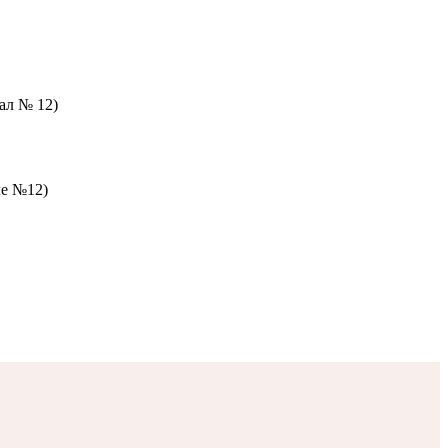
зал № 12)
ле №12)