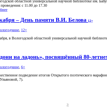
огодской областной универсальной научной библиотеке им. Баб
проведения: с 11.00 до 17.30
бнее
екабря – День памяти В.И. Белова
12+
Вологодчине
,
12+
кабря, в Вологодской областной универсальной научной библиот
дони на ладонь», посвящённый 80-летн
Вологодчине
,
6+
ественное подведение итогов Открытого поэтического марафона 
Ульяновой, 7).
>