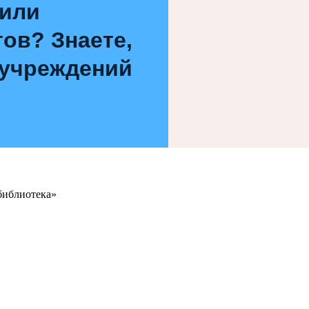
 или
ов? Знаете,
 учреждений
библиотека»