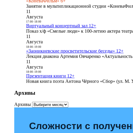
«КоневаФильм» 6+
Занятие в мультипликационной студии «КоневаФиль
11
Августа
17:00
-
18:00
Виртуальный концертный зал 12+
Показ х/ф «Смелые люди» к 100-летию актера театра
11
Августа
18:00
-
19:00
«Заоникиевские просветительские беседы» 12+
Лекция диакона Артемия Овчаренко «Актуальность 
11
Августа
18:00
-
19:00
Презентация книги 12+
Новая книга поэта Антона Чёрного «Сбор» (ул. М. У
Архивы
Архивы
Сложности с получе