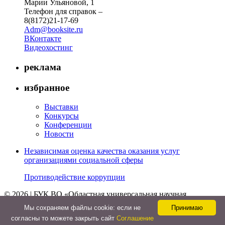
Марии Ульяновой, 1
Телефон для справок –
8(8172)21-17-69
Adm@booksite.ru
ВКонтакте
Видеохостинг
реклама
избранное
Выставки
Конкурсы
Конференции
Новости
Независимая оценка качества оказания услуг
организациями социальной сферы
Противодействие коррупции
© 2026 | БУК ВО «Областная универсальная научная
библиотека»
Мы cохраняем файлы cookie: если не
Принимаю
↑
согласны то можете закрыть сайт
Соглашение