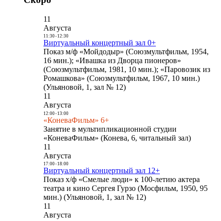
11
Августа
11:30
-
12:30
Виртуальный концертный зал 0+
Показ м/ф «Мойдодыр» (Союзмультфильм, 1954,
16 мин.); «Ивашка из Дворца пионеров»
(Союзмультфильм, 1981, 10 мин.); «Паровозик из
Ромашкова» (Союзмультфильм, 1967, 10 мин.)
(Ульяновой, 1, зал № 12)
11
Августа
12:00
-
13:00
«КоневаФильм» 6+
Занятие в мультипликационной студии
«КоневаФильм» (Конева, 6, читальный зал)
11
Августа
17:00
-
18:00
Виртуальный концертный зал 12+
Показ х/ф «Смелые люди» к 100-летию актера
театра и кино Сергея Гурзо (Мосфильм, 1950, 95
мин.) (Ульяновой, 1, зал № 12)
11
Августа