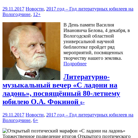
29.11.2017
Новости
,
2017 год – Год литературных юбилеев на
Вологодчине
,
12+
В День памяти Василия
Ивановича Белова, 4 декабря, в
Вологодской областной
универсальной научной
библиотеке пройдет ряд
мероприятий, посвященных
творчеству нашего земляка.
Подробнее
Литературно-
музыкальный вечер «С ладони на
ладонь», посвящённый 80-летнему
юбилею О.А. Фокиной
6+
29.11.2017
Новости
,
2017 год – Год литературных юбилеев на
Вологодчине
,
6+
Торжественное подведение итогов Открытого поэтического