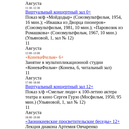
Августа
11:30
-
12:30
Виртуальный концертный зал 0+
Показ м/ф «Мойдодыр» (Союзмультфильм, 1954,
16 мин.); «Ивашка из Дворца пионеров»
(Союзмультфильм, 1981, 10 мин.); «Паровозик из
Ромашкова» (Союзмультфильм, 1967, 10 мин.)
(Ульяновой, 1, зал № 12)
11
Августа
12:00
-
13:00
«КоневаФильм» 6+
Занятие в мультипликационной студии
«КоневаФильм» (Конева, 6, читальный зал)
11
Августа
17:00
-
18:00
Виртуальный концертный зал 12+
Показ х/ф «Смелые люди» к 100-летию актера
театра и кино Сергея Гурзо (Мосфильм, 1950, 95
мин.) (Ульяновой, 1, зал № 12)
11
Августа
18:00
-
19:00
«Заоникиевские просветительские беседы» 12+
Лекция диакона Артемия Овчаренко