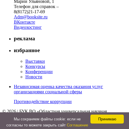
Марии Ульяновой, 1
Телефон для справок –
8(8172)21-17-69
Adm@booksite.ru
ВКонтакте
Видеохостинг
реклама
избранное
Выставки
Конкурсы
Конференции
Новости
Независимая оценка качества оказания услуг
организациями социальной сферы
Противодействие коррупции
© 2026 | БУК ВО «Областная универсальная научная
библиотека»
Мы cохраняем файлы cookie: если не
Принимаю
↑
согласны то можете закрыть сайт
Соглашение