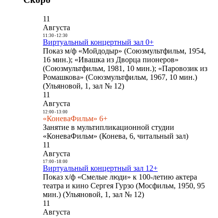
11
Августа
11:30
-
12:30
Виртуальный концертный зал 0+
Показ м/ф «Мойдодыр» (Союзмультфильм, 1954,
16 мин.); «Ивашка из Дворца пионеров»
(Союзмультфильм, 1981, 10 мин.); «Паровозик из
Ромашкова» (Союзмультфильм, 1967, 10 мин.)
(Ульяновой, 1, зал № 12)
11
Августа
12:00
-
13:00
«КоневаФильм» 6+
Занятие в мультипликационной студии
«КоневаФильм» (Конева, 6, читальный зал)
11
Августа
17:00
-
18:00
Виртуальный концертный зал 12+
Показ х/ф «Смелые люди» к 100-летию актера
театра и кино Сергея Гурзо (Мосфильм, 1950, 95
мин.) (Ульяновой, 1, зал № 12)
11
Августа