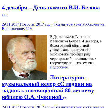
4 декабря – День памяти В.И. Белова
12+
29.11.2017
Новости
,
2017 год – Год литературных юбилеев на
Вологодчине
,
12+
В День памяти Василия
Ивановича Белова, 4 декабря, в
Вологодской областной
универсальной научной
библиотеке пройдет ряд
мероприятий, посвященных
творчеству нашего земляка.
Подробнее
Литературно-
музыкальный вечер «С ладони на
ладонь», посвящённый 80-летнему
юбилею О.А. Фокиной
6+
29.11.2017
Новости
,
2017 год – Год литературных юбилеев на