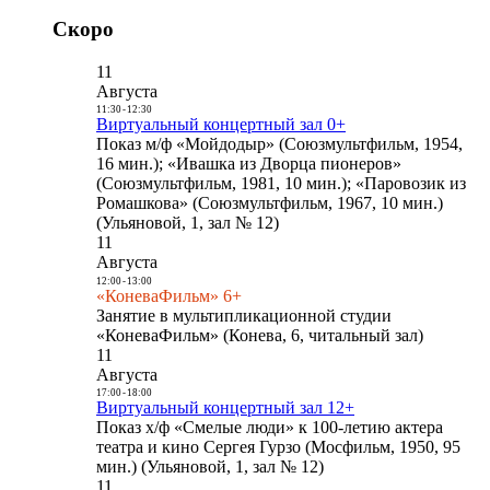
Скоро
11
Августа
11:30
-
12:30
Виртуальный концертный зал 0+
Показ м/ф «Мойдодыр» (Союзмультфильм, 1954,
16 мин.); «Ивашка из Дворца пионеров»
(Союзмультфильм, 1981, 10 мин.); «Паровозик из
Ромашкова» (Союзмультфильм, 1967, 10 мин.)
(Ульяновой, 1, зал № 12)
11
Августа
12:00
-
13:00
«КоневаФильм» 6+
Занятие в мультипликационной студии
«КоневаФильм» (Конева, 6, читальный зал)
11
Августа
17:00
-
18:00
Виртуальный концертный зал 12+
Показ х/ф «Смелые люди» к 100-летию актера
театра и кино Сергея Гурзо (Мосфильм, 1950, 95
мин.) (Ульяновой, 1, зал № 12)
11