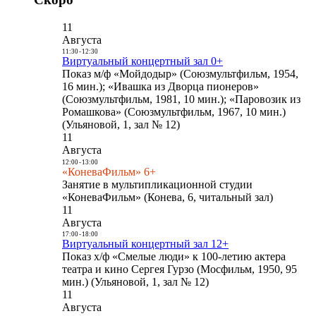
11
Августа
11:30
-
12:30
Виртуальный концертный зал 0+
Показ м/ф «Мойдодыр» (Союзмультфильм, 1954,
16 мин.); «Ивашка из Дворца пионеров»
(Союзмультфильм, 1981, 10 мин.); «Паровозик из
Ромашкова» (Союзмультфильм, 1967, 10 мин.)
(Ульяновой, 1, зал № 12)
11
Августа
12:00
-
13:00
«КоневаФильм» 6+
Занятие в мультипликационной студии
«КоневаФильм» (Конева, 6, читальный зал)
11
Августа
17:00
-
18:00
Виртуальный концертный зал 12+
Показ х/ф «Смелые люди» к 100-летию актера
театра и кино Сергея Гурзо (Мосфильм, 1950, 95
мин.) (Ульяновой, 1, зал № 12)
11
Августа