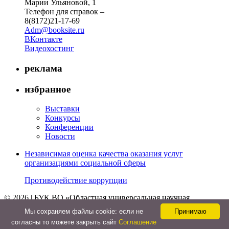
Марии Ульяновой, 1
Телефон для справок –
8(8172)21-17-69
Adm@booksite.ru
ВКонтакте
Видеохостинг
реклама
избранное
Выставки
Конкурсы
Конференции
Новости
Независимая оценка качества оказания услуг
организациями социальной сферы
Противодействие коррупции
© 2026 | БУК ВО «Областная универсальная научная
библиотека»
Мы cохраняем файлы cookie: если не
Принимаю
↑
согласны то можете закрыть сайт
Соглашение