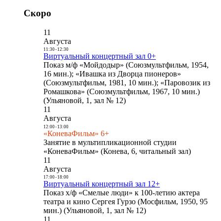
Скоро
11
Августа
11:30
-
12:30
Виртуальный концертный зал 0+
Показ м/ф «Мойдодыр» (Союзмультфильм, 1954,
16 мин.); «Ивашка из Дворца пионеров»
(Союзмультфильм, 1981, 10 мин.); «Паровозик из
Ромашкова» (Союзмультфильм, 1967, 10 мин.)
(Ульяновой, 1, зал № 12)
11
Августа
12:00
-
13:00
«КоневаФильм» 6+
Занятие в мультипликационной студии
«КоневаФильм» (Конева, 6, читальный зал)
11
Августа
17:00
-
18:00
Виртуальный концертный зал 12+
Показ х/ф «Смелые люди» к 100-летию актера
театра и кино Сергея Гурзо (Мосфильм, 1950, 95
мин.) (Ульяновой, 1, зал № 12)
11