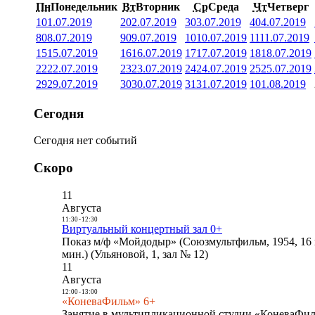
Пн
Понедельник
Вт
Вторник
Ср
Среда
Чт
Четверг
1
01.07.2019
2
02.07.2019
3
03.07.2019
4
04.07.2019
8
08.07.2019
9
09.07.2019
10
10.07.2019
11
11.07.2019
15
15.07.2019
16
16.07.2019
17
17.07.2019
18
18.07.2019
22
22.07.2019
23
23.07.2019
24
24.07.2019
25
25.07.2019
29
29.07.2019
30
30.07.2019
31
31.07.2019
1
01.08.2019
Сегодня
Сегодня нет событий
Скоро
11
Августа
11:30
-
12:30
Виртуальный концертный зал 0+
Показ м/ф «Мойдодыр» (Союзмультфильм, 1954, 16 
мин.) (Ульяновой, 1, зал № 12)
11
Августа
12:00
-
13:00
«КоневаФильм» 6+
Занятие в мультипликационной студии «КоневаФиль