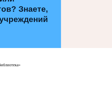
ов? Знаете,
 учреждений
библиотека»