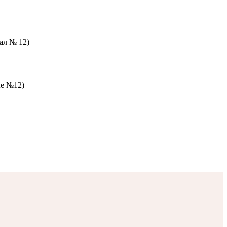
зал № 12)
ле №12)