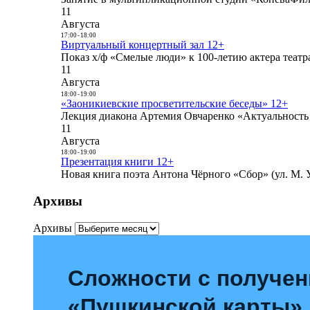
11
Августа
17:00
-
18:00
Виртуальный концертный зал 12+
Показ х/ф «Смелые люди» к 100-летию актера театра
11
Августа
18:00
-
19:00
«Заоникиевские просветительские беседы» 12+
Лекция диакона Артемия Овчаренко «Актуальность 
11
Августа
18:00
-
19:00
Презентация книги 12+
Новая книга поэта Антона Чёрного «Сбор» (ул. М. У
Архивы
Архивы
Сложности с получе
«Пушкинской карты»