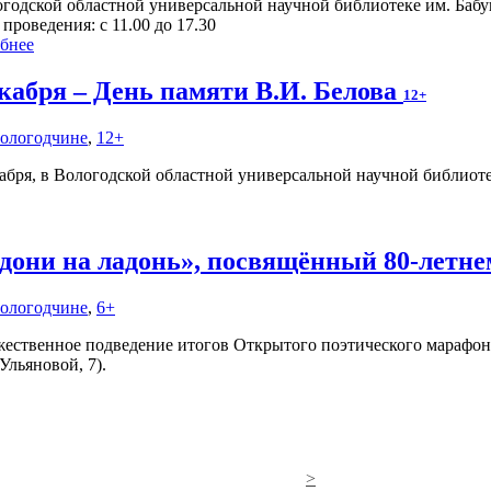
огодской областной универсальной научной библиотеке им. Баб
проведения: с 11.00 до 17.30
бнее
екабря – День памяти В.И. Белова
12+
Вологодчине
,
12+
кабря, в Вологодской областной универсальной научной библиот
дони на ладонь», посвящённый 80-летн
Вологодчине
,
6+
ественное подведение итогов Открытого поэтического марафона 
Ульяновой, 7).
>