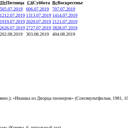
Пт
Пятница
Сб
Суббота
Вс
Воскресенье
5
05.07.2019
6
06.07.2019
7
07.07.2019
12
12.07.2019
13
13.07.2019
14
14.07.2019
19
19.07.2019
20
20.07.2019
21
21.07.2019
26
26.07.2019
27
27.07.2019
28
28.07.2019
2
02.08.2019
3
03.08.2019
4
04.08.2019
мин.); «Ивашка из Дворца пионеров» (Союзмультфильм, 1981, 10
м» (Конева, 6, читальный зал)