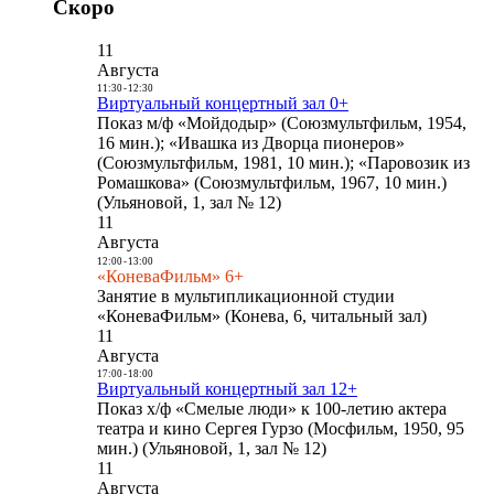
Скоро
11
Августа
11:30
-
12:30
Виртуальный концертный зал 0+
Показ м/ф «Мойдодыр» (Союзмультфильм, 1954,
16 мин.); «Ивашка из Дворца пионеров»
(Союзмультфильм, 1981, 10 мин.); «Паровозик из
Ромашкова» (Союзмультфильм, 1967, 10 мин.)
(Ульяновой, 1, зал № 12)
11
Августа
12:00
-
13:00
«КоневаФильм» 6+
Занятие в мультипликационной студии
«КоневаФильм» (Конева, 6, читальный зал)
11
Августа
17:00
-
18:00
Виртуальный концертный зал 12+
Показ х/ф «Смелые люди» к 100-летию актера
театра и кино Сергея Гурзо (Мосфильм, 1950, 95
мин.) (Ульяновой, 1, зал № 12)
11
Августа