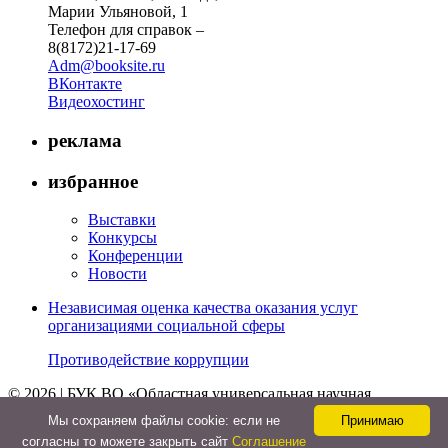
Марии Ульяновой, 1
Телефон для справок –
8(8172)21-17-69
Adm@booksite.ru
ВКонтакте
Видеохостинг
реклама
избранное
Выставки
Конкурсы
Конференции
Новости
Независимая оценка качества оказания услуг
организациями социальной сферы
Противодействие коррупции
© 2026 | БУК ВО «Областная универсальная научная
библиотека»
Мы cохраняем файлы cookie: если не
Принимаю
↑
согласны то можете закрыть сайт
Соглашение