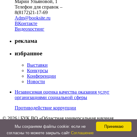
Марии Ульяновой, 1
Телефон для справок –
8(8172)21-17-69
Adm@booksite.ru
ВКонтакте
Видеохостинг
реклама
избранное
Выставки
Конкурсы
Конференции
Новости
Независимая оценка качества оказания услуг
организациями социальной сферы
Противодействие коррупции
© 2026 | БУК ВО «Областная универсальная научная
библиотека»
Мы cохраняем файлы cookie: если не
Принимаю
↑
согласны то можете закрыть сайт
Соглашение