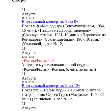
11
Августа
11:30
-
12:30
Виртуальный концертный зал 0+
Показ м/ф «Мойдодыр» (Союзмультфильм, 1954,
16 мин.); «Ивашка из Дворца пионеров»
(Союзмультфильм, 1981, 10 мин.); «Паровозик из
Ромашкова» (Союзмультфильм, 1967, 10 мин.)
(Ульяновой, 1, зал № 12)
11
Августа
12:00
-
13:00
«КоневаФильм» 6+
Занятие в мультипликационной студии
«КоневаФильм» (Конева, 6, читальный зал)
11
Августа
17:00
-
18:00
Виртуальный концертный зал 12+
Показ х/ф «Смелые люди» к 100-летию актера
театра и кино Сергея Гурзо (Мосфильм, 1950, 95
мин.) (Ульяновой, 1, зал № 12)
11
Августа