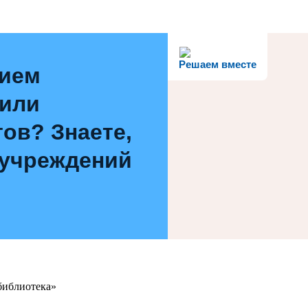
Решаем вместе
нием
 или
ов? Знаете,
 учреждений
библиотека»