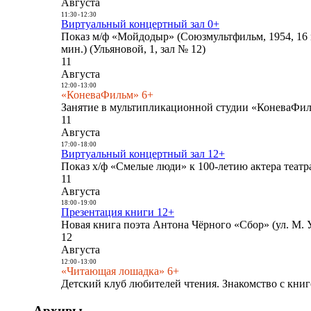
Августа
11:30
-
12:30
Виртуальный концертный зал 0+
Показ м/ф «Мойдодыр» (Союзмультфильм, 1954, 16 
мин.) (Ульяновой, 1, зал № 12)
11
Августа
12:00
-
13:00
«КоневаФильм» 6+
Занятие в мультипликационной студии «КоневаФиль
11
Августа
17:00
-
18:00
Виртуальный концертный зал 12+
Показ х/ф «Смелые люди» к 100-летию актера театра
11
Августа
18:00
-
19:00
Презентация книги 12+
Новая книга поэта Антона Чёрного «Сбор» (ул. М. У
12
Августа
12:00
-
13:00
«Читающая лошадка» 6+
Детский клуб любителей чтения. Знакомство с книг
Архивы