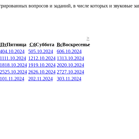
рированных вопросов и заданий, в числе которых и звуковые за
>
Пт
Пятница
Сб
Суббота
Вс
Воскресенье
4
04.10.2024
5
05.10.2024
6
06.10.2024
11
11.10.2024
12
12.10.2024
13
13.10.2024
18
18.10.2024
19
19.10.2024
20
20.10.2024
25
25.10.2024
26
26.10.2024
27
27.10.2024
1
01.11.2024
2
02.11.2024
3
03.11.2024