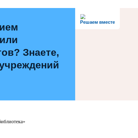
Решаем вместе
нием
 или
ов? Знаете,
 учреждений
библиотека»