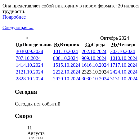
Она представляет собой викторину в новом формате: 20 иллюст
трудности.
Подробнее
Следующая →
<
Октябрь 2024
Пн
Понедельник
Вт
Вторник
Ср
Среда
Чт
Четверг
30
30.09.2024
1
01.10.2024
2
02.10.2024
3
03.10.2024
7
07.10.2024
8
08.10.2024
9
09.10.2024
10
10.10.2024
14
14.10.2024
15
15.10.2024
16
16.10.2024
17
17.10.2024
21
21.10.2024
22
22.10.2024
23
23.10.2024
24
24.10.2024
28
28.10.2024
29
29.10.2024
30
30.10.2024
31
31.10.2024
Сегодня
Сегодня нет событий
Скоро
11
Августа
11:30
-
12:30