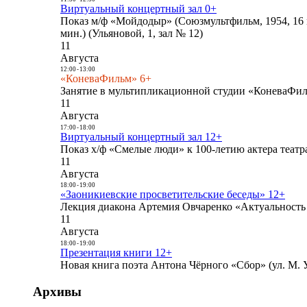
Виртуальный концертный зал 0+
Показ м/ф «Мойдодыр» (Союзмультфильм, 1954, 16 
мин.) (Ульяновой, 1, зал № 12)
11
Августа
12:00
-
13:00
«КоневаФильм» 6+
Занятие в мультипликационной студии «КоневаФиль
11
Августа
17:00
-
18:00
Виртуальный концертный зал 12+
Показ х/ф «Смелые люди» к 100-летию актера театра
11
Августа
18:00
-
19:00
«Заоникиевские просветительские беседы» 12+
Лекция диакона Артемия Овчаренко «Актуальность 
11
Августа
18:00
-
19:00
Презентация книги 12+
Новая книга поэта Антона Чёрного «Сбор» (ул. М. У
Архивы