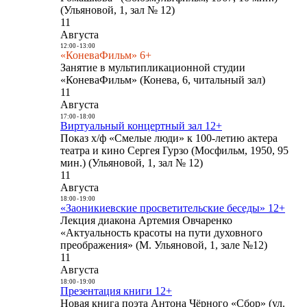
(Ульяновой, 1, зал № 12)
11
Августа
12:00
-
13:00
«КоневаФильм» 6+
Занятие в мультипликационной студии
«КоневаФильм» (Конева, 6, читальный зал)
11
Августа
17:00
-
18:00
Виртуальный концертный зал 12+
Показ х/ф «Смелые люди» к 100-летию актера
театра и кино Сергея Гурзо (Мосфильм, 1950, 95
мин.) (Ульяновой, 1, зал № 12)
11
Августа
18:00
-
19:00
«Заоникиевские просветительские беседы» 12+
Лекция диакона Артемия Овчаренко
«Актуальность красоты на пути духовного
преображения» (М. Ульяновой, 1, зале №12)
11
Августа
18:00
-
19:00
Презентация книги 12+
Новая книга поэта Антона Чёрного «Сбор» (ул.