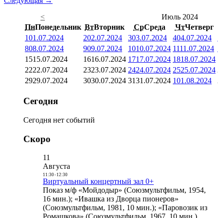
Следующая →
<
Июль 2024
Пн
Понедельник
Вт
Вторник
Ср
Среда
Чт
Четверг
1
01.07.2024
2
02.07.2024
3
03.07.2024
4
04.07.2024
8
08.07.2024
9
09.07.2024
10
10.07.2024
11
11.07.2024
15
15.07.2024
16
16.07.2024
17
17.07.2024
18
18.07.2024
22
22.07.2024
23
23.07.2024
24
24.07.2024
25
25.07.2024
29
29.07.2024
30
30.07.2024
31
31.07.2024
1
01.08.2024
Сегодня
Сегодня нет событий
Скоро
11
Августа
11:30
-
12:30
Виртуальный концертный зал 0+
Показ м/ф «Мойдодыр» (Союзмультфильм, 1954,
16 мин.); «Ивашка из Дворца пионеров»
(Союзмультфильм, 1981, 10 мин.); «Паровозик из
Ромашкова» (Союзмультфильм, 1967, 10 мин.)