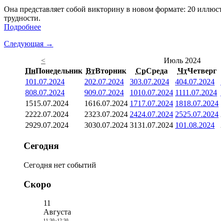
Она представляет собой викторину в новом формате: 20 иллюст
трудности.
Подробнее
Следующая →
<
Июль 2024
Пн
Понедельник
Вт
Вторник
Ср
Среда
Чт
Четверг
1
01.07.2024
2
02.07.2024
3
03.07.2024
4
04.07.2024
8
08.07.2024
9
09.07.2024
10
10.07.2024
11
11.07.2024
15
15.07.2024
16
16.07.2024
17
17.07.2024
18
18.07.2024
22
22.07.2024
23
23.07.2024
24
24.07.2024
25
25.07.2024
29
29.07.2024
30
30.07.2024
31
31.07.2024
1
01.08.2024
Сегодня
Сегодня нет событий
Скоро
11
Августа
11:30
-
12:30