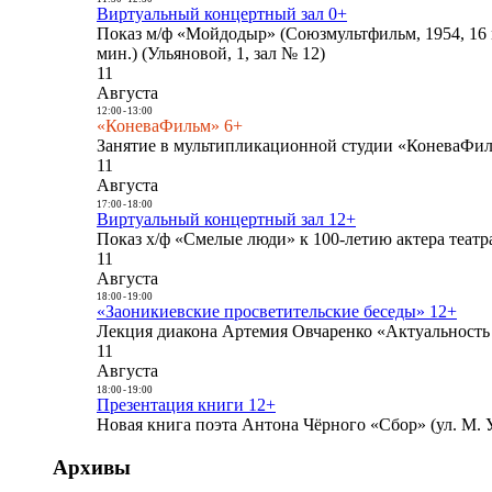
Виртуальный концертный зал 0+
Показ м/ф «Мойдодыр» (Союзмультфильм, 1954, 16 
мин.) (Ульяновой, 1, зал № 12)
11
Августа
12:00
-
13:00
«КоневаФильм» 6+
Занятие в мультипликационной студии «КоневаФиль
11
Августа
17:00
-
18:00
Виртуальный концертный зал 12+
Показ х/ф «Смелые люди» к 100-летию актера театра
11
Августа
18:00
-
19:00
«Заоникиевские просветительские беседы» 12+
Лекция диакона Артемия Овчаренко «Актуальность 
11
Августа
18:00
-
19:00
Презентация книги 12+
Новая книга поэта Антона Чёрного «Сбор» (ул. М. У
Архивы