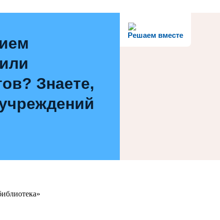
Решаем вместе
нием
 или
ов? Знаете,
 учреждений
библиотека»