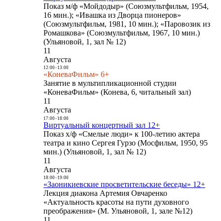
Показ м/ф «Мойдодыр» (Союзмультфильм, 1954,
16 мин.); «Ивашка из Дворца пионеров»
(Союзмультфильм, 1981, 10 мин.); «Паровозик из
Ромашкова» (Союзмультфильм, 1967, 10 мин.)
(Ульяновой, 1, зал № 12)
11
Августа
12:00
-
13:00
«КоневаФильм» 6+
Занятие в мультипликационной студии
«КоневаФильм» (Конева, 6, читальный зал)
11
Августа
17:00
-
18:00
Виртуальный концертный зал 12+
Показ х/ф «Смелые люди» к 100-летию актера
театра и кино Сергея Гурзо (Мосфильм, 1950, 95
мин.) (Ульяновой, 1, зал № 12)
11
Августа
18:00
-
19:00
«Заоникиевские просветительские беседы» 12+
Лекция диакона Артемия Овчаренко
«Актуальность красоты на пути духовного
преображения» (М. Ульяновой, 1, зале №12)
11