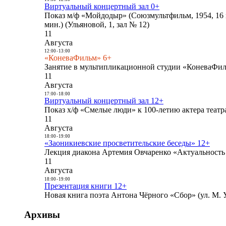
Виртуальный концертный зал 0+
Показ м/ф «Мойдодыр» (Союзмультфильм, 1954, 16 
мин.) (Ульяновой, 1, зал № 12)
11
Августа
12:00
-
13:00
«КоневаФильм» 6+
Занятие в мультипликационной студии «КоневаФиль
11
Августа
17:00
-
18:00
Виртуальный концертный зал 12+
Показ х/ф «Смелые люди» к 100-летию актера театра
11
Августа
18:00
-
19:00
«Заоникиевские просветительские беседы» 12+
Лекция диакона Артемия Овчаренко «Актуальность 
11
Августа
18:00
-
19:00
Презентация книги 12+
Новая книга поэта Антона Чёрного «Сбор» (ул. М. У
Архивы