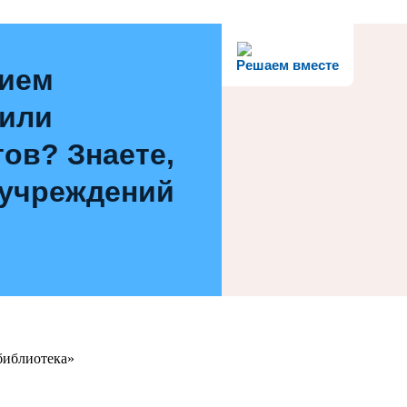
Решаем вместе
нием
 или
ов? Знаете,
 учреждений
библиотека»