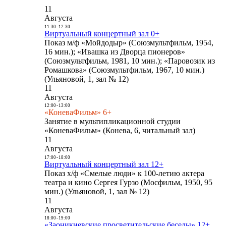
11
Августа
11:30
-
12:30
Виртуальный концертный зал 0+
Показ м/ф «Мойдодыр» (Союзмультфильм, 1954,
16 мин.); «Ивашка из Дворца пионеров»
(Союзмультфильм, 1981, 10 мин.); «Паровозик из
Ромашкова» (Союзмультфильм, 1967, 10 мин.)
(Ульяновой, 1, зал № 12)
11
Августа
12:00
-
13:00
«КоневаФильм» 6+
Занятие в мультипликационной студии
«КоневаФильм» (Конева, 6, читальный зал)
11
Августа
17:00
-
18:00
Виртуальный концертный зал 12+
Показ х/ф «Смелые люди» к 100-летию актера
театра и кино Сергея Гурзо (Мосфильм, 1950, 95
мин.) (Ульяновой, 1, зал № 12)
11
Августа
18:00
-
19:00
«Заоникиевские просветительские беседы» 12+