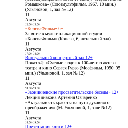
Ромашкова» (Союзмультфильм, 1967, 10 мин.)
(Ульяновой, 1, зал № 12)
11
Августа
12:00
-
13:00
«КоневаФильм» 6+
Занятие в мультипликационной студии
«КоневаФильм» (Конева, 6, читальный зал)
11
Августа
17:00
-
18:00
Виртуальный концертный зал 12+
Показ х/ф «Смелые люди» к 100-летию актера
театра и кино Сергея Гурзо (Мосфильм, 1950, 95
мин.) (Ульяновой, 1, зал № 12)
11
Августа
18:00
-
19:00
«Заоникиевские просветительские беседы» 12+
Лекция диакона Артемия Овчаренко
«Актуальность красоты на пути духовного
преображения» (М. Ульяновой, 1, зале №12)
11
Августа
18:00
-
19:00
Презентация книги 12+