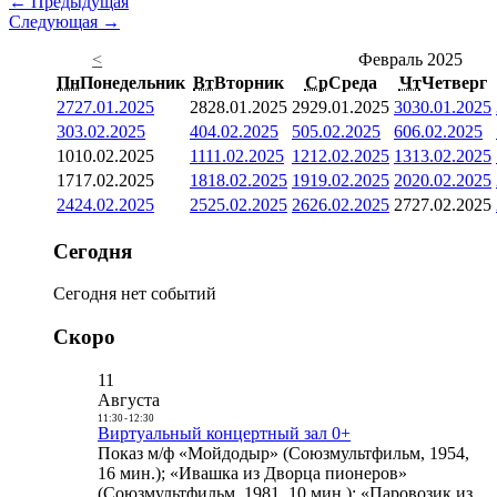
← Предыдущая
Следующая →
<
Февраль 2025
Пн
Понедельник
Вт
Вторник
Ср
Среда
Чт
Четверг
27
27.01.2025
28
28.01.2025
29
29.01.2025
30
30.01.2025
3
03.02.2025
4
04.02.2025
5
05.02.2025
6
06.02.2025
10
10.02.2025
11
11.02.2025
12
12.02.2025
13
13.02.2025
17
17.02.2025
18
18.02.2025
19
19.02.2025
20
20.02.2025
24
24.02.2025
25
25.02.2025
26
26.02.2025
27
27.02.2025
Сегодня
Сегодня нет событий
Скоро
11
Августа
11:30
-
12:30
Виртуальный концертный зал 0+
Показ м/ф «Мойдодыр» (Союзмультфильм, 1954,
16 мин.); «Ивашка из Дворца пионеров»
(Союзмультфильм, 1981, 10 мин.); «Паровозик из