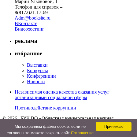
Марии Ульяновой, 1
Телефон для справок –
8(8172)21-17-69
Adm@booksite.ru
ВКонтакте
Видеохостинг
реклама
избранное
Выставки
Конкурсы
Конференции
Новости
Независимая оценка качества оказания услуг
организациями социальной сферы
Противодействие коррупции
© 2026 | БУК ВО «Областная универсальная научная
библиотека»
Мы cохраняем файлы cookie: если не
Принимаю
↑
согласны то можете закрыть сайт
Соглашение