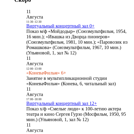
11
Августа
11:30
-
12:30
Виртуальный концертный зал 0+
Показ м/ф «Мойдодыр» (Союзмультфильм, 1954,
16 мин.); «Ивашка из Дворца пионеров»
(Союзмультфильм, 1981, 10 мин.); «Паровозик из
Ромашкова» (Союзмультфильм, 1967, 10 мин.)
(Ульяновой, 1, зал № 12)
11
Августа
12:00
-
13:00
«КоневаФильм» 6+
Занятие в мультипликационной студии
«КоневаФильм» (Конева, 6, читальный зал)
11
Августа
17:00
-
18:00
Виртуальный концертный зал 12+
Показ х/ф «Смелые люди» к 100-летию актера
театра и кино Сергея Гурзо (Мосфильм, 1950, 95
мин.) (Ульяновой, 1, зал № 12)
11
Августа