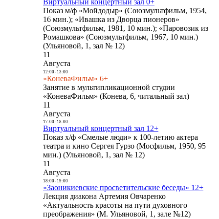
Виртуальный концертный зал 0+
Показ м/ф «Мойдодыр» (Союзмультфильм, 1954,
16 мин.); «Ивашка из Дворца пионеров»
(Союзмультфильм, 1981, 10 мин.); «Паровозик из
Ромашкова» (Союзмультфильм, 1967, 10 мин.)
(Ульяновой, 1, зал № 12)
11
Августа
12:00
-
13:00
«КоневаФильм» 6+
Занятие в мультипликационной студии
«КоневаФильм» (Конева, 6, читальный зал)
11
Августа
17:00
-
18:00
Виртуальный концертный зал 12+
Показ х/ф «Смелые люди» к 100-летию актера
театра и кино Сергея Гурзо (Мосфильм, 1950, 95
мин.) (Ульяновой, 1, зал № 12)
11
Августа
18:00
-
19:00
«Заоникиевские просветительские беседы» 12+
Лекция диакона Артемия Овчаренко
«Актуальность красоты на пути духовного
преображения» (М. Ульяновой, 1, зале №12)