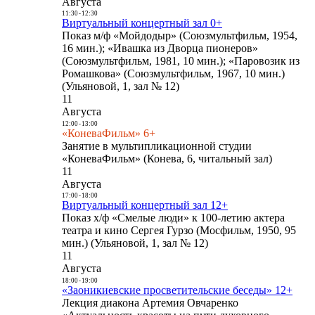
Августа
11:30
-
12:30
Виртуальный концертный зал 0+
Показ м/ф «Мойдодыр» (Союзмультфильм, 1954,
16 мин.); «Ивашка из Дворца пионеров»
(Союзмультфильм, 1981, 10 мин.); «Паровозик из
Ромашкова» (Союзмультфильм, 1967, 10 мин.)
(Ульяновой, 1, зал № 12)
11
Августа
12:00
-
13:00
«КоневаФильм» 6+
Занятие в мультипликационной студии
«КоневаФильм» (Конева, 6, читальный зал)
11
Августа
17:00
-
18:00
Виртуальный концертный зал 12+
Показ х/ф «Смелые люди» к 100-летию актера
театра и кино Сергея Гурзо (Мосфильм, 1950, 95
мин.) (Ульяновой, 1, зал № 12)
11
Августа
18:00
-
19:00
«Заоникиевские просветительские беседы» 12+
Лекция диакона Артемия Овчаренко