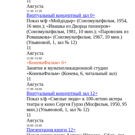
11
Августа
11:30
-
12:30
Виртуальный концертный зал 0+
Показ м/ф «Мойдодыр» (Союзмультфильм, 1954,
16 мин.); «Ивашка из Дворца пионеров»
(Союзмультфильм, 1981, 10 мин.); «Паровозик из
Ромашкова» (Союзмультфильм, 1967, 10 мин.)
(Ульяновой, 1, зал № 12)
11
Августа
12:00
-
13:00
«КоневаФильм» 6+
Занятие в мультипликационной студии
«КоневаФильм» (Конева, 6, читальный зал)
11
Августа
17:00
-
18:00
Виртуальный концертный зал 12+
Показ х/ф «Смелые люди» к 100-летию актера
театра и кино Сергея Гурзо (Мосфильм, 1950, 95
мин.) (Ульяновой, 1, зал № 12)
11
Августа
18:00
-
19:00
Презентация книги 12+