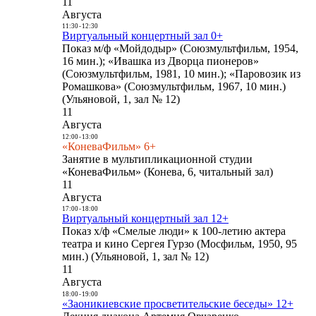
11
Августа
11:30
-
12:30
Виртуальный концертный зал 0+
Показ м/ф «Мойдодыр» (Союзмультфильм, 1954,
16 мин.); «Ивашка из Дворца пионеров»
(Союзмультфильм, 1981, 10 мин.); «Паровозик из
Ромашкова» (Союзмультфильм, 1967, 10 мин.)
(Ульяновой, 1, зал № 12)
11
Августа
12:00
-
13:00
«КоневаФильм» 6+
Занятие в мультипликационной студии
«КоневаФильм» (Конева, 6, читальный зал)
11
Августа
17:00
-
18:00
Виртуальный концертный зал 12+
Показ х/ф «Смелые люди» к 100-летию актера
театра и кино Сергея Гурзо (Мосфильм, 1950, 95
мин.) (Ульяновой, 1, зал № 12)
11
Августа
18:00
-
19:00
«Заоникиевские просветительские беседы» 12+