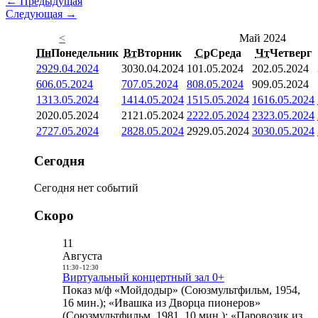
← Предыдущая
Следующая →
<
Май 2024
Пн
Понедельник
Вт
Вторник
Ср
Среда
Чт
Четверг
29
29.04.2024
30
30.04.2024
1
01.05.2024
2
02.05.2024
6
06.05.2024
7
07.05.2024
8
08.05.2024
9
09.05.2024
13
13.05.2024
14
14.05.2024
15
15.05.2024
16
16.05.2024
20
20.05.2024
21
21.05.2024
22
22.05.2024
23
23.05.2024
27
27.05.2024
28
28.05.2024
29
29.05.2024
30
30.05.2024
Сегодня
Сегодня нет событий
Скоро
11
Августа
11:30
-
12:30
Виртуальный концертный зал 0+
Показ м/ф «Мойдодыр» (Союзмультфильм, 1954,
16 мин.); «Ивашка из Дворца пионеров»
(Союзмультфильм, 1981, 10 мин.); «Паровозик из