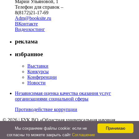
Марии Ульяновой, 1
Телефон для справок –
8(8172)21-17-69
Adm@booksite.ru
ВКонтакте
Видеохостинг
реклама
избранное
Выставки
Конкурсы
Конференции
Новости
Независимая оценка качества оказания услуг
организациями социальной сферы
Противодействие коррупции
© 2026 | БУК ВО «Областная универсальная научная
библиотека»
Мы cохраняем файлы cookie: если не
Принимаю
↑
согласны то можете закрыть сайт
Соглашение