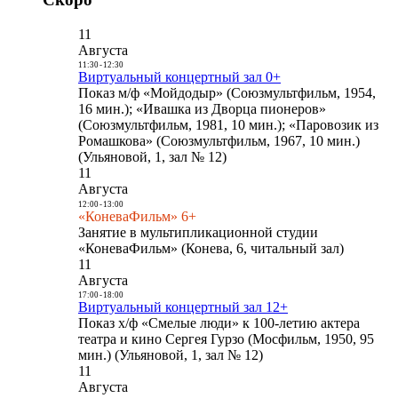
11
Августа
11:30
-
12:30
Виртуальный концертный зал 0+
Показ м/ф «Мойдодыр» (Союзмультфильм, 1954,
16 мин.); «Ивашка из Дворца пионеров»
(Союзмультфильм, 1981, 10 мин.); «Паровозик из
Ромашкова» (Союзмультфильм, 1967, 10 мин.)
(Ульяновой, 1, зал № 12)
11
Августа
12:00
-
13:00
«КоневаФильм» 6+
Занятие в мультипликационной студии
«КоневаФильм» (Конева, 6, читальный зал)
11
Августа
17:00
-
18:00
Виртуальный концертный зал 12+
Показ х/ф «Смелые люди» к 100-летию актера
театра и кино Сергея Гурзо (Мосфильм, 1950, 95
мин.) (Ульяновой, 1, зал № 12)
11
Августа