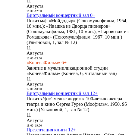
11
Августа
11:30
-
12:30
Виртуальный концертный зал 0+
Показ м/ф «Мойдодыр» (Союзмультфильм, 1954,
16 мин.); «Ивашка из Дворца пионеров»
(Союзмультфильм, 1981, 10 мин.); «Паровозик из
Ромашкова» (Союзмультфильм, 1967, 10 мин.)
(Ульяновой, 1, зал № 12)
11
Августа
12:00
-
13:00
«КоневаФильм» 6+
Занятие в мультипликационной студии
«КоневаФильм» (Конева, 6, читальный зал)
11
Августа
17:00
-
18:00
Виртуальный концертный зал 12+
Показ х/ф «Смелые люди» к 100-летию актера
театра и кино Сергея Гурзо (Мосфильм, 1950, 95
мин.) (Ульяновой, 1, зал № 12)
11
Августа
18:00
-
19:00
Презентация книги 12+