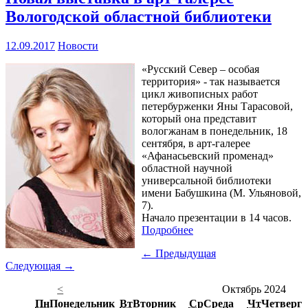
Вологодской областной библиотеки
12.09.2017
Новости
«Русский Север – особая
территория» - так называется
цикл живописных работ
петербурженки Яны Тарасовой,
который она представит
вологжанам в понедельник, 18
сентября, в арт-галерее
«Афанасьевский променад»
областной научной
универсальной библиотеки
имени Бабушкина (М. Ульяновой,
7).
Начало презентации в 14 часов.
Подробнее
← Предыдущая
Следующая →
<
Октябрь 2024
Пн
Понедельник
Вт
Вторник
Ср
Среда
Чт
Четверг