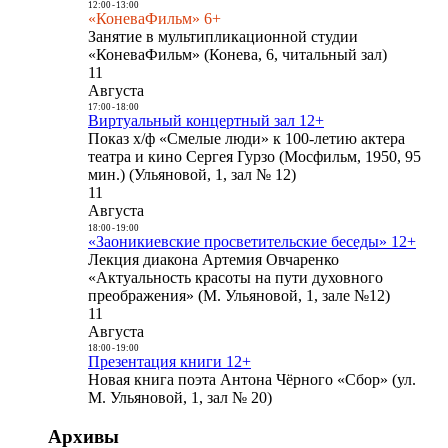
12:00
-
13:00
«КоневаФильм» 6+
Занятие в мультипликационной студии
«КоневаФильм» (Конева, 6, читальный зал)
11
Августа
17:00
-
18:00
Виртуальный концертный зал 12+
Показ х/ф «Смелые люди» к 100-летию актера
театра и кино Сергея Гурзо (Мосфильм, 1950, 95
мин.) (Ульяновой, 1, зал № 12)
11
Августа
18:00
-
19:00
«Заоникиевские просветительские беседы» 12+
Лекция диакона Артемия Овчаренко
«Актуальность красоты на пути духовного
преображения» (М. Ульяновой, 1, зале №12)
11
Августа
18:00
-
19:00
Презентация книги 12+
Новая книга поэта Антона Чёрного «Сбор» (ул.
М. Ульяновой, 1, зал № 20)
Архивы