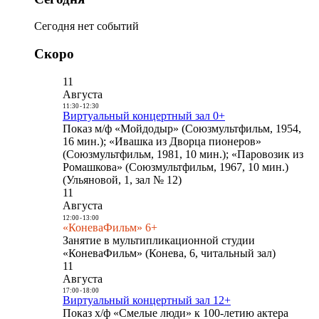
Сегодня нет событий
Скоро
11
Августа
11:30
-
12:30
Виртуальный концертный зал 0+
Показ м/ф «Мойдодыр» (Союзмультфильм, 1954,
16 мин.); «Ивашка из Дворца пионеров»
(Союзмультфильм, 1981, 10 мин.); «Паровозик из
Ромашкова» (Союзмультфильм, 1967, 10 мин.)
(Ульяновой, 1, зал № 12)
11
Августа
12:00
-
13:00
«КоневаФильм» 6+
Занятие в мультипликационной студии
«КоневаФильм» (Конева, 6, читальный зал)
11
Августа
17:00
-
18:00
Виртуальный концертный зал 12+
Показ х/ф «Смелые люди» к 100-летию актера