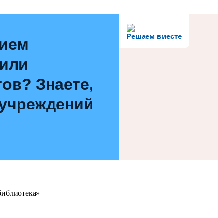
Решаем вместе
нием
 или
ов? Знаете,
 учреждений
библиотека»