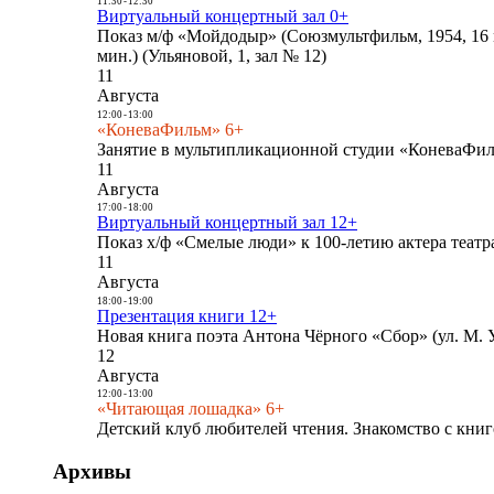
11:30
-
12:30
Виртуальный концертный зал 0+
Показ м/ф «Мойдодыр» (Союзмультфильм, 1954, 16 
мин.) (Ульяновой, 1, зал № 12)
11
Августа
12:00
-
13:00
«КоневаФильм» 6+
Занятие в мультипликационной студии «КоневаФиль
11
Августа
17:00
-
18:00
Виртуальный концертный зал 12+
Показ х/ф «Смелые люди» к 100-летию актера театра
11
Августа
18:00
-
19:00
Презентация книги 12+
Новая книга поэта Антона Чёрного «Сбор» (ул. М. У
12
Августа
12:00
-
13:00
«Читающая лошадка» 6+
Детский клуб любителей чтения. Знакомство с книг
Архивы