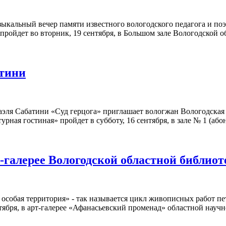
ыкальный вечер памяти известного вологодского педагога и по
пройдет во вторник, 19 сентября, в Большом зале Вологодской о
атини
эля Сабатини «Суд герцога» приглашает вологжан Вологодская 
урная гостиная» пройдет в субботу, 16 сентября, в зале № 1 (аб
-галерее Вологодской областной библиот
 особая территория» - так называется цикл живописных работ п
тября, в арт-галерее «Афанасьевский променад» областной нау