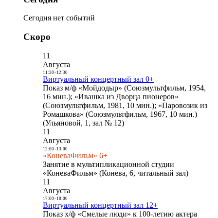
Сегодня нет событий
Скоро
11
Августа
11:30
-
12:30
Виртуальный концертный зал 0+
Показ м/ф «Мойдодыр» (Союзмультфильм, 1954,
16 мин.); «Ивашка из Дворца пионеров»
(Союзмультфильм, 1981, 10 мин.); «Паровозик из
Ромашкова» (Союзмультфильм, 1967, 10 мин.)
(Ульяновой, 1, зал № 12)
11
Августа
12:00
-
13:00
«КоневаФильм» 6+
Занятие в мультипликационной студии
«КоневаФильм» (Конева, 6, читальный зал)
11
Августа
17:00
-
18:00
Виртуальный концертный зал 12+
Показ х/ф «Смелые люди» к 100-летию актера