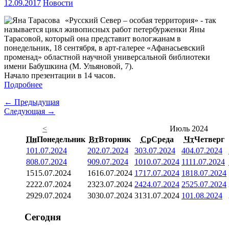
12.09.2017
Новости
«Русский Север – особая территория» - так
называется цикл живописных работ петербурженки Яны
Тарасовой, который она представит вологжанам в
понедельник, 18 сентября, в арт-галерее «Афанасьевский
променад» областной научной универсальной библиотеки
имени Бабушкина (М. Ульяновой, 7).
Начало презентации в 14 часов.
Подробнее
← Предыдущая
Следующая →
<
Июль 2024
Пн
Понедельник
Вт
Вторник
Ср
Среда
Чт
Четверг
1
01.07.2024
2
02.07.2024
3
03.07.2024
4
04.07.2024
8
08.07.2024
9
09.07.2024
10
10.07.2024
11
11.07.2024
15
15.07.2024
16
16.07.2024
17
17.07.2024
18
18.07.2024
22
22.07.2024
23
23.07.2024
24
24.07.2024
25
25.07.2024
29
29.07.2024
30
30.07.2024
31
31.07.2024
1
01.08.2024
Сегодня