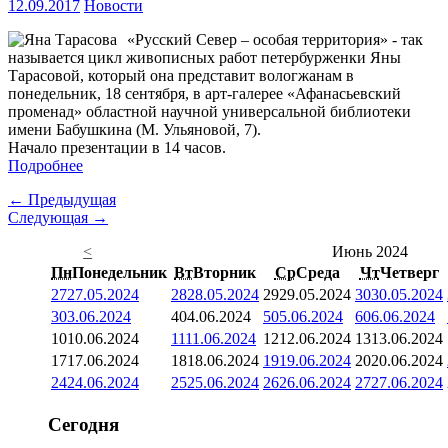
12.09.2017
Новости
«Русский Север – особая территория» - так
называется цикл живописных работ петербурженки Яны
Тарасовой, который она представит вологжанам в
понедельник, 18 сентября, в арт-галерее «Афанасьевский
променад» областной научной универсальной библиотеки
имени Бабушкина (М. Ульяновой, 7).
Начало презентации в 14 часов.
Подробнее
← Предыдущая
Следующая →
<
Июнь 2024
Пн
Понедельник
Вт
Вторник
Ср
Среда
Чт
Четверг
27
27.05.2024
28
28.05.2024
29
29.05.2024
30
30.05.2024
3
03.06.2024
4
04.06.2024
5
05.06.2024
6
06.06.2024
10
10.06.2024
11
11.06.2024
12
12.06.2024
13
13.06.2024
17
17.06.2024
18
18.06.2024
19
19.06.2024
20
20.06.2024
24
24.06.2024
25
25.06.2024
26
26.06.2024
27
27.06.2024
Сегодня