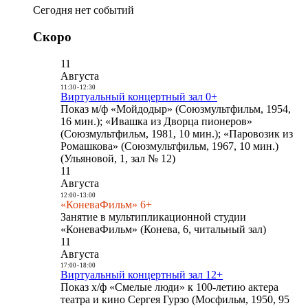
Сегодня нет событий
Скоро
11
Августа
11:30
-
12:30
Виртуальный концертный зал 0+
Показ м/ф «Мойдодыр» (Союзмультфильм, 1954,
16 мин.); «Ивашка из Дворца пионеров»
(Союзмультфильм, 1981, 10 мин.); «Паровозик из
Ромашкова» (Союзмультфильм, 1967, 10 мин.)
(Ульяновой, 1, зал № 12)
11
Августа
12:00
-
13:00
«КоневаФильм» 6+
Занятие в мультипликационной студии
«КоневаФильм» (Конева, 6, читальный зал)
11
Августа
17:00
-
18:00
Виртуальный концертный зал 12+
Показ х/ф «Смелые люди» к 100-летию актера
театра и кино Сергея Гурзо (Мосфильм, 1950, 95