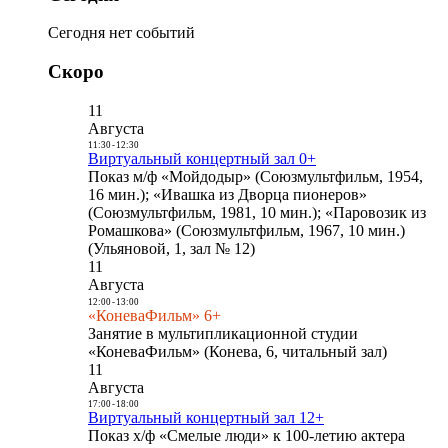
Сегодня нет событий
Скоро
11
Августа
11:30
-
12:30
Виртуальный концертный зал 0+
Показ м/ф «Мойдодыр» (Союзмультфильм, 1954,
16 мин.); «Ивашка из Дворца пионеров»
(Союзмультфильм, 1981, 10 мин.); «Паровозик из
Ромашкова» (Союзмультфильм, 1967, 10 мин.)
(Ульяновой, 1, зал № 12)
11
Августа
12:00
-
13:00
«КоневаФильм» 6+
Занятие в мультипликационной студии
«КоневаФильм» (Конева, 6, читальный зал)
11
Августа
17:00
-
18:00
Виртуальный концертный зал 12+
Показ х/ф «Смелые люди» к 100-летию актера