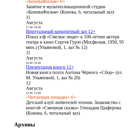
«КоневаФильм» 6+
Занятие в мультипликационной студии
«КоневаФильм» (Конева, 6, читальный зал)
11
Августа
17:00
-
18:00
Виртуальный концертный зал 12+
Показ х/ф «Смелые люди» к 100-летию актера
театра и кино Сергея Гурзо (Мосфильм, 1950, 95
мин.) (Ульяновой, 1, зал № 12)
11
Августа
18:00
-
19:00
Презентация книги 12+
Новая книга поэта Антона Чёрного «Сбор» (ул.
М. Ульяновой, 1, зал № 20)
12
Августа
12:00
-
13:00
«Читающая лошадка» 6+
Детский клуб любителей чтения. Знакомство с
книгой «Смешная сказка» Геннадия Цыферова
(Конева, 6, читальный зал)
Архивы