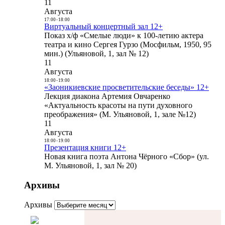
11
Августа
17:00
-
18:00
Виртуальный концертный зал 12+
Показ х/ф «Смелые люди» к 100-летию актера
театра и кино Сергея Гурзо (Мосфильм, 1950, 95
мин.) (Ульяновой, 1, зал № 12)
11
Августа
18:00
-
19:00
«Заоникиевские просветительские беседы» 12+
Лекция диакона Артемия Овчаренко
«Актуальность красоты на пути духовного
преображения» (М. Ульяновой, 1, зале №12)
11
Августа
18:00
-
19:00
Презентация книги 12+
Новая книга поэта Антона Чёрного «Сбор» (ул.
М. Ульяновой, 1, зал № 20)
Архивы
Архивы