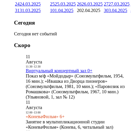
24
24.03.2025
25
25.03.2025
26
26.03.2025
27
27.03.2025
31
31.03.2025
1
01.04.2025
2
02.04.2025
3
03.04.2025
Сегодня
Сегодня нет событий
Скоро
11
Августа
11:30
-
12:30
Виртуальный концертный зал 0+
Показ м/ф «Мойдодыр» (Союзмультфильм, 1954,
16 мин.); «Ивашка из Дворца пионеров»
(Союзмультфильм, 1981, 10 мин.); «Паровозик из
Ромашкова» (Союзмультфильм, 1967, 10 мин.)
(Ульяновой, 1, зал № 12)
11
Августа
12:00
-
13:00
«КоневаФильм» 6+
Занятие в мультипликационной студии
«КоневаФильм» (Конева, 6, читальный зал)