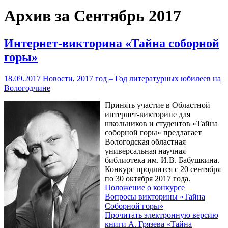
Архив за Сентябрь 2017
Интернет-викторина «Тайна соборной
горы»
18.09.2017
Новости
,
2017 год – Год литературных юбилеев на
Вологодчине
Принять участие в Областной
интернет-викторине для
школьников и студентов «Тайна
соборной горы» предлагает
Вологодская областная
универсальная научная
библиотека им. И.В. Бабушкина.
Конкурс продлится с 20 сентября
по 30 октября 2017 года.
Положение о конкурсе
Вопросы викторины «Тайна
Соборной горы»
Прочитать электронную версию
книги А. Грязева «Тайна