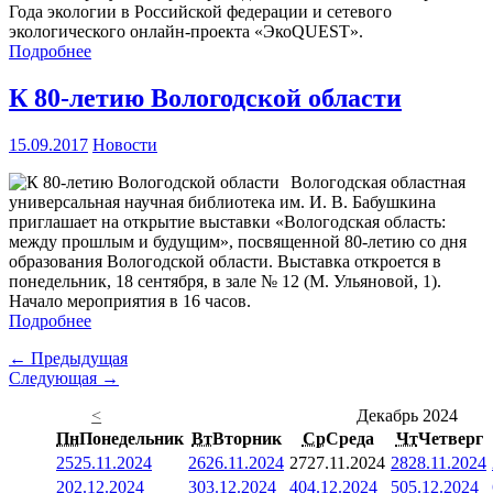
Года экологии в Российской федерации и сетевого
экологического онлайн-проекта «ЭкоQUEST».
Подробнее
К 80-летию Вологодской области
15.09.2017
Новости
Вологодская областная
универсальная научная библиотека им. И. В. Бабушкина
приглашает на открытие выставки «Вологодская область:
между прошлым и будущим», посвященной 80-летию со дня
образования Вологодской области. Выставка откроется в
понедельник, 18 сентября, в зале № 12 (М. Ульяновой, 1).
Начало мероприятия в 16 часов.
Подробнее
← Предыдущая
Следующая →
<
Декабрь 2024
Пн
Понедельник
Вт
Вторник
Ср
Среда
Чт
Четверг
25
25.11.2024
26
26.11.2024
27
27.11.2024
28
28.11.2024
2
02.12.2024
3
03.12.2024
4
04.12.2024
5
05.12.2024