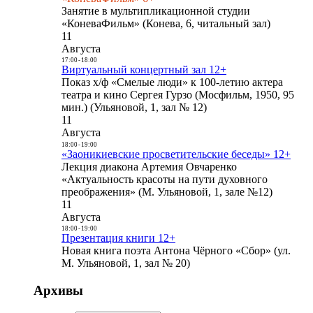
Занятие в мультипликационной студии
«КоневаФильм» (Конева, 6, читальный зал)
11
Августа
17:00
-
18:00
Виртуальный концертный зал 12+
Показ х/ф «Смелые люди» к 100-летию актера
театра и кино Сергея Гурзо (Мосфильм, 1950, 95
мин.) (Ульяновой, 1, зал № 12)
11
Августа
18:00
-
19:00
«Заоникиевские просветительские беседы» 12+
Лекция диакона Артемия Овчаренко
«Актуальность красоты на пути духовного
преображения» (М. Ульяновой, 1, зале №12)
11
Августа
18:00
-
19:00
Презентация книги 12+
Новая книга поэта Антона Чёрного «Сбор» (ул.
М. Ульяновой, 1, зал № 20)
Архивы