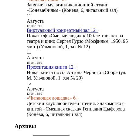
Занятие в мультипликационной студии
«КоневаФильм» (Конева, 6, читальный зал)
11
Августа
17:00
-
18:00
Виртуальный концертный зал 12+
Показ х/ф «Смелые люди» к 100-летию актера
театра и кино Сергея Гурзо (Мосфильм, 1950, 95
мин.) (Ульяновой, 1, зал № 12)
11
Августа
18:00
-
19:00
Презентация книги 12+
Новая книга поэта Антона Чёрного «Сбор» (ул.
М. Ульяновой, 1, зал № 20)
12
Августа
12:00
-
13:00
«Читающая лошадка» 6+
Детский клуб любителей чтения. Знакомство с
книгой «Смешная сказка» Геннадия Цыферова
(Конева, 6, читальный зал)
Архивы