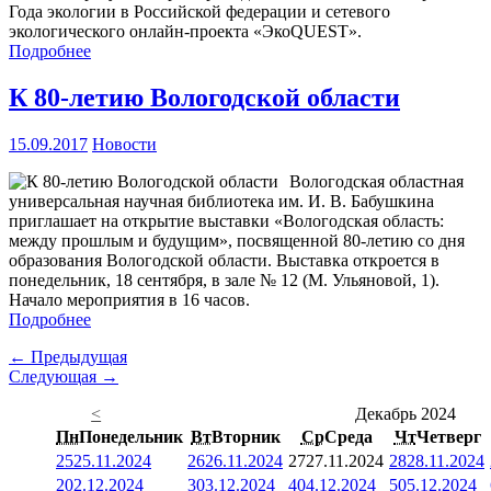
Года экологии в Российской федерации и сетевого
экологического онлайн-проекта «ЭкоQUEST».
Подробнее
К 80-летию Вологодской области
15.09.2017
Новости
Вологодская областная
универсальная научная библиотека им. И. В. Бабушкина
приглашает на открытие выставки «Вологодская область:
между прошлым и будущим», посвященной 80-летию со дня
образования Вологодской области. Выставка откроется в
понедельник, 18 сентября, в зале № 12 (М. Ульяновой, 1).
Начало мероприятия в 16 часов.
Подробнее
← Предыдущая
Следующая →
<
Декабрь 2024
Пн
Понедельник
Вт
Вторник
Ср
Среда
Чт
Четверг
25
25.11.2024
26
26.11.2024
27
27.11.2024
28
28.11.2024
2
02.12.2024
3
03.12.2024
4
04.12.2024
5
05.12.2024