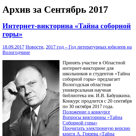
Архив за Сентябрь 2017
Интернет-викторина «Тайна соборной
горы»
18.09.2017
Новости
,
2017 год – Год литературных юбилеев на
Вологодчине
Принять участие в Областной
интернет-викторине для
школьников и студентов «Тайна
соборной горы» предлагает
Вологодская областная
универсальная научная
библиотека им. И.В. Бабушкина.
Конкурс продлится с 20 сентября
по 30 октября 2017 года.
Положение о конкурсе
Вопросы викторины «Тайна
Соборной горы»
Прочитать электронную версию
книги А. Грязева «Тайна