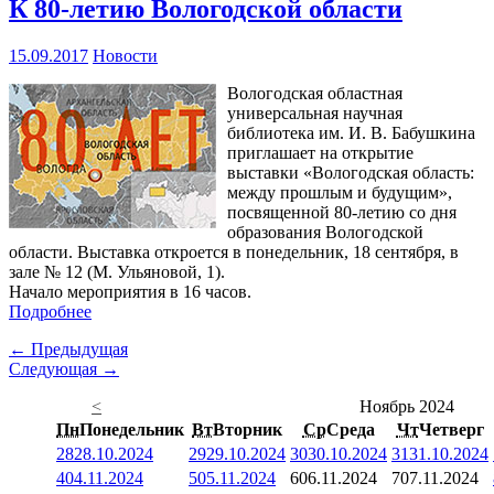
К 80-летию Вологодской области
15.09.2017
Новости
Вологодская областная
универсальная научная
библиотека им. И. В. Бабушкина
приглашает на открытие
выставки «Вологодская область:
между прошлым и будущим»,
посвященной 80-летию со дня
образования Вологодской
области. Выставка откроется в понедельник, 18 сентября, в
зале № 12 (М. Ульяновой, 1).
Начало мероприятия в 16 часов.
Подробнее
← Предыдущая
Следующая →
<
Ноябрь 2024
Пн
Понедельник
Вт
Вторник
Ср
Среда
Чт
Четверг
28
28.10.2024
29
29.10.2024
30
30.10.2024
31
31.10.2024
4
04.11.2024
5
05.11.2024
6
06.11.2024
7
07.11.2024