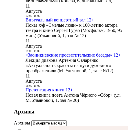
«КоневаФильм» (Конева, 6, читальный зал)
11
Августа
17:00
-
18:00
Виртуальный концертный зал 12+
Показ х/ф «Смелые люди» к 100-летию актера
театра и кино Сергея Гурзо (Мосфильм, 1950, 95
мин.) (Ульяновой, 1, зал № 12)
11
Августа
18:00
-
19:00
«Заоникиевские просветительские беседы» 12+
Лекция диакона Артемия Овчаренко
«Актуальность красоты на пути духовного
преображения» (М. Ульяновой, 1, зале №12)
11
Августа
18:00
-
19:00
Презентация книги 12+
Новая книга поэта Антона Чёрного «Сбор» (ул.
М. Ульяновой, 1, зал № 20)
Архивы
Архивы