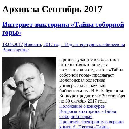
Архив за Сентябрь 2017
Интернет-викторина «Тайна соборной
горы»
18.09.2017
Новости
,
2017 год – Год литературных юбилеев на
Вологодчине
Принять участие в Областной
интернет-викторине для
школьников и студентов «Тайна
соборной горы» предлагает
Вологодская областная
универсальная научная
библиотека им. И.В. Бабушкина.
Конкурс продлится с 20 сентября
по 30 октября 2017 года.
Положение о конкурсе
Вопросы викторины «Тайна
Соборной горы»
Прочитать электронную версию
книги А. Грязева «Тайна