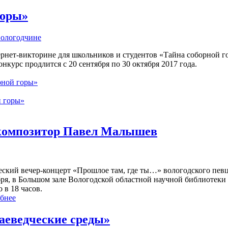
горы»
Вологодчине
рнет-викторине для школьников и студентов «Тайна соборной го
нкурс продлится с 20 сентября по 30 октября 2017 года.
рной горы»
й горы»
 композитор Павел Малышев
еский вечер-концерт «Прошлое там, где ты…» вологодского певц
бря, в Большом зале Вологодской областной научной библиотеки 
 в 18 часов.
бнее
аеведческие среды»