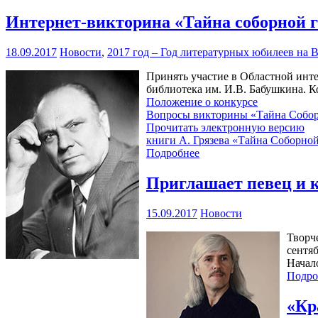
Интернет-викторина «Тайна соборной 
18.09.2017
Новости
,
2017 год – Год литературных юбилеев на 
Принять участие в Областной инте
библиотека им. И.В. Бабушкина. Ко
Положение о конкурсе
Вопросы викторины «Тайна Собо
Прочитать электронную версию
книги А. Грязева «Тайна Соборно
Подробнее
Приглашает певец и
15.09.2017
Новости
Творч
сентя
Начало
Подро
«Кр