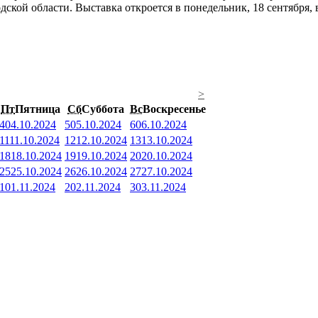
кой области. Выставка откроется в понедельник, 18 сентября, в
>
Пт
Пятница
Сб
Суббота
Вс
Воскресенье
4
04.10.2024
5
05.10.2024
6
06.10.2024
11
11.10.2024
12
12.10.2024
13
13.10.2024
18
18.10.2024
19
19.10.2024
20
20.10.2024
25
25.10.2024
26
26.10.2024
27
27.10.2024
1
01.11.2024
2
02.11.2024
3
03.11.2024