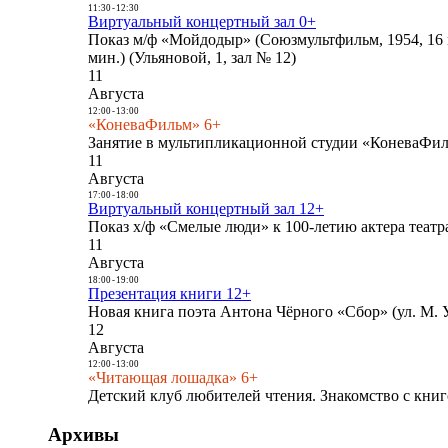
11:30
-
12:30
Виртуальный концертный зал 0+
Показ м/ф «Мойдодыр» (Союзмультфильм, 1954, 16 
мин.) (Ульяновой, 1, зал № 12)
11
Августа
12:00
-
13:00
«КоневаФильм» 6+
Занятие в мультипликационной студии «КоневаФиль
11
Августа
17:00
-
18:00
Виртуальный концертный зал 12+
Показ х/ф «Смелые люди» к 100-летию актера театра
11
Августа
18:00
-
19:00
Презентация книги 12+
Новая книга поэта Антона Чёрного «Сбор» (ул. М. У
12
Августа
12:00
-
13:00
«Читающая лошадка» 6+
Детский клуб любителей чтения. Знакомство с книг
Архивы