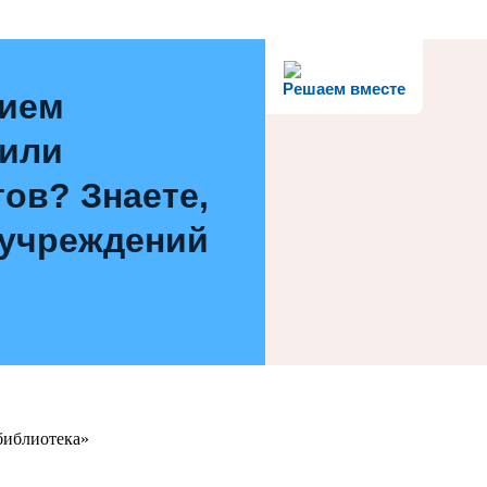
Решаем вместе
нием
 или
ов? Знаете,
 учреждений
библиотека»