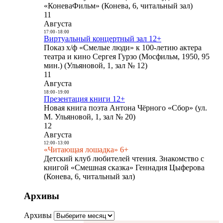
«КоневаФильм» (Конева, 6, читальный зал)
11
Августа
17:00
-
18:00
Виртуальный концертный зал 12+
Показ х/ф «Смелые люди» к 100-летию актера
театра и кино Сергея Гурзо (Мосфильм, 1950, 95
мин.) (Ульяновой, 1, зал № 12)
11
Августа
18:00
-
19:00
Презентация книги 12+
Новая книга поэта Антона Чёрного «Сбор» (ул.
М. Ульяновой, 1, зал № 20)
12
Августа
12:00
-
13:00
«Читающая лошадка» 6+
Детский клуб любителей чтения. Знакомство с
книгой «Смешная сказка» Геннадия Цыферова
(Конева, 6, читальный зал)
Архивы
Архивы