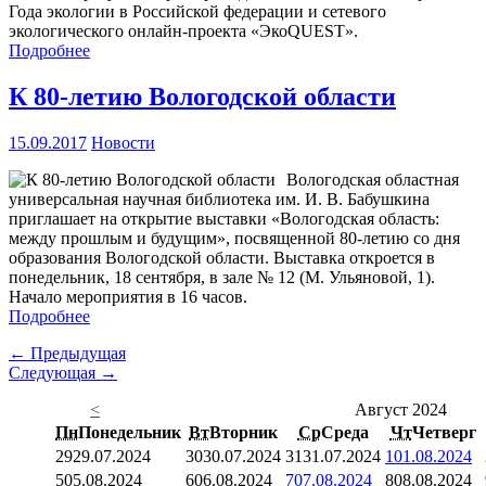
Года экологии в Российской федерации и сетевого
экологического онлайн-проекта «ЭкоQUEST».
Подробнее
К 80-летию Вологодской области
15.09.2017
Новости
Вологодская областная
универсальная научная библиотека им. И. В. Бабушкина
приглашает на открытие выставки «Вологодская область:
между прошлым и будущим», посвященной 80-летию со дня
образования Вологодской области. Выставка откроется в
понедельник, 18 сентября, в зале № 12 (М. Ульяновой, 1).
Начало мероприятия в 16 часов.
Подробнее
← Предыдущая
Следующая →
<
Август 2024
Пн
Понедельник
Вт
Вторник
Ср
Среда
Чт
Четверг
29
29.07.2024
30
30.07.2024
31
31.07.2024
1
01.08.2024
5
05.08.2024
6
06.08.2024
7
07.08.2024
8
08.08.2024