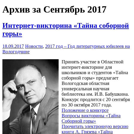
Архив за Сентябрь 2017
Интернет-викторина «Тайна соборной
горы»
18.09.2017
Новости
,
2017 год – Год литературных юбилеев на
Вологодчине
Принять участие в Областной
интернет-викторине для
школьников и студентов «Тайна
соборной горы» предлагает
Вологодская областная
универсальная научная
библиотека им. И.В. Бабушкина.
Конкурс продлится с 20 сентября
по 30 октября 2017 года.
Положение о конкурсе
Вопросы викторины «Тайна
Соборной горы»
Прочитать электронную версию
книги А. Грязева «Тайна