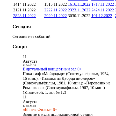
14
14.11.2022
15
15.11.2022
16
16.11.2022
17
17.11.2022
21
21.11.2022
22
22.11.2022
23
23.11.2022
24
24.11.2022
28
28.11.2022
29
29.11.2022
30
30.11.2022
1
01.12.2022
Сегодня
Сегодня нет событий
Скоро
11
Августа
11:30
-
12:30
Виртуальный концертный зал 0+
Показ м/ф «Мойдодыр» (Союзмультфильм, 1954,
16 мин.); «Ивашка из Дворца пионеров»
(Союзмультфильм, 1981, 10 мин.); «Паровозик из
Ромашкова» (Союзмультфильм, 1967, 10 мин.)
(Ульяновой, 1, зал № 12)
11
Августа
12:00
-
13:00
«КоневаФильм» 6+
Занятие в мультипликационной студии