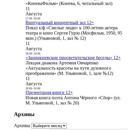
«КоневаФильм» (Конева, 6, читальный зал)
11
Августа
17:00
-
18:00
Виртуальный концертный зал 12+
Показ х/ф «Смелые люди» к 100-летию актера
театра и кино Сергея Гурзо (Мосфильм, 1950, 95
мин.) (Ульяновой, 1, зал № 12)
11
Августа
18:00
-
19:00
«Заоникиевские просветительские беседы» 12+
Лекция диакона Артемия Овчаренко
«Актуальность красоты на пути духовного
преображения» (М. Ульяновой, 1, зале №12)
11
Августа
18:00
-
19:00
Презентация книги 12+
Новая книга поэта Антона Чёрного «Сбор» (ул.
М. Ульяновой, 1, зал № 20)
Архивы
Архивы