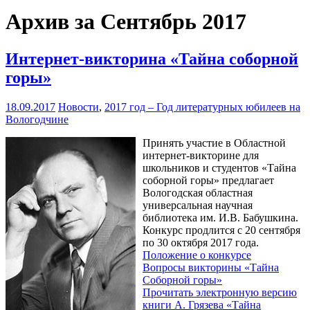
Архив за Сентябрь 2017
Интернет-викторина «Тайна соборной
горы»
18.09.2017
Новости
,
2017 год – Год литературных юбилеев на
Вологодчине
Принять участие в Областной
интернет-викторине для
школьников и студентов «Тайна
соборной горы» предлагает
Вологодская областная
универсальная научная
библиотека им. И.В. Бабушкина.
Конкурс продлится с 20 сентября
по 30 октября 2017 года.
Положение о конкурсе
Вопросы викторины «Тайна
Соборной горы»
Прочитать электронную версию
книги А. Грязева «Тайна