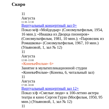
Скоро
11
Августа
11:30
-
12:30
Виртуальный концертный зал 0+
Показ м/ф «Мойдодыр» (Союзмультфильм, 1954,
16 мин.); «Ивашка из Дворца пионеров»
(Союзмультфильм, 1981, 10 мин.); «Паровозик из
Ромашкова» (Союзмультфильм, 1967, 10 мин.)
(Ульяновой, 1, зал № 12)
11
Августа
12:00
-
13:00
«КоневаФильм» 6+
Занятие в мультипликационной студии
«КоневаФильм» (Конева, 6, читальный зал)
11
Августа
17:00
-
18:00
Виртуальный концертный зал 12+
Показ х/ф «Смелые люди» к 100-летию актера
театра и кино Сергея Гурзо (Мосфильм, 1950, 95
мин.) (Ульяновой, 1, зал № 12)
11