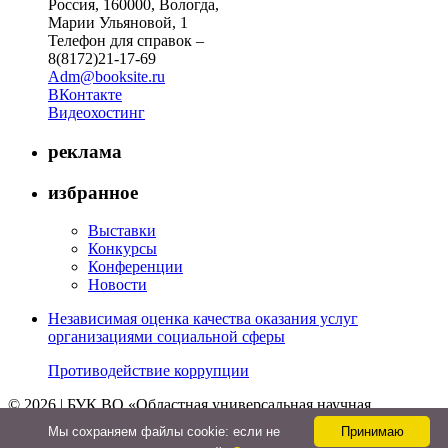
Россия, 160000, Вологда,
Марии Ульяновой, 1
Телефон для справок –
8(8172)21-17-69
Adm@booksite.ru
ВКонтакте
Видеохостинг
реклама
избранное
Выставки
Конкурсы
Конференции
Новости
Независимая оценка качества оказания услуг
организациями социальной сферы
Противодействие коррупции
© 2026 | БУК ВО «Областная универсальная научная
библиотека»
Мы cохраняем файлы cookie: если не
Принимаю
↑