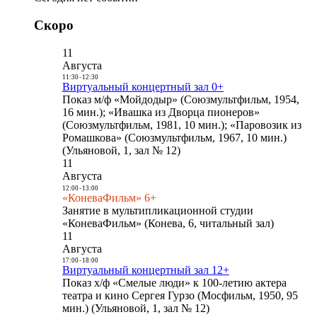
Скоро
11
Августа
11:30
-
12:30
Виртуальный концертный зал 0+
Показ м/ф «Мойдодыр» (Союзмультфильм, 1954,
16 мин.); «Ивашка из Дворца пионеров»
(Союзмультфильм, 1981, 10 мин.); «Паровозик из
Ромашкова» (Союзмультфильм, 1967, 10 мин.)
(Ульяновой, 1, зал № 12)
11
Августа
12:00
-
13:00
«КоневаФильм» 6+
Занятие в мультипликационной студии
«КоневаФильм» (Конева, 6, читальный зал)
11
Августа
17:00
-
18:00
Виртуальный концертный зал 12+
Показ х/ф «Смелые люди» к 100-летию актера
театра и кино Сергея Гурзо (Мосфильм, 1950, 95
мин.) (Ульяновой, 1, зал № 12)