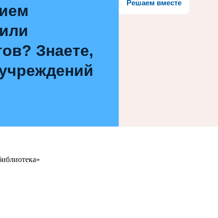
Решаем вместе
нием
 или
ов? Знаете,
 учреждений
библиотека»