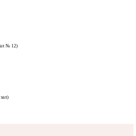
зал № 12)
зал)