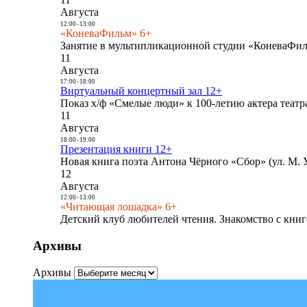
Августа
12:00
-
13:00
«КоневаФильм» 6+
Занятие в мультипликационной студии «КоневаФиль
11
Августа
17:00
-
18:00
Виртуальный концертный зал 12+
Показ х/ф «Смелые люди» к 100-летию актера театра
11
Августа
18:00
-
19:00
Презентация книги 12+
Новая книга поэта Антона Чёрного «Сбор» (ул. М. У
12
Августа
12:00
-
13:00
«Читающая лошадка» 6+
Детский клуб любителей чтения. Знакомство с книг
Архивы
Архивы