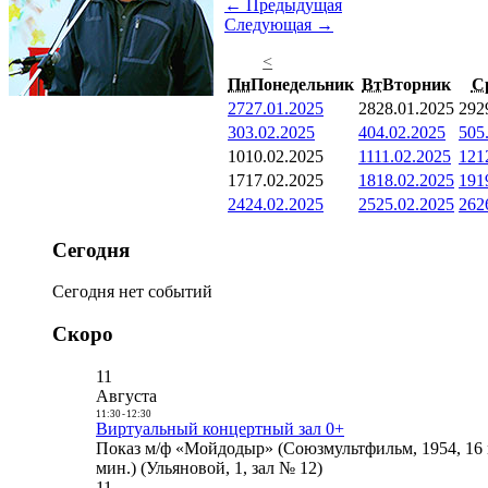
← Предыдущая
Следующая →
<
Пн
Понедельник
Вт
Вторник
С
27
27.01.2025
28
28.01.2025
29
2
3
03.02.2025
4
04.02.2025
5
05
10
10.02.2025
11
11.02.2025
12
1
17
17.02.2025
18
18.02.2025
19
1
24
24.02.2025
25
25.02.2025
26
2
Сегодня
Сегодня нет событий
Скоро
11
Августа
11:30
-
12:30
Виртуальный концертный зал 0+
Показ м/ф «Мойдодыр» (Союзмультфильм, 1954, 16 
мин.) (Ульяновой, 1, зал № 12)
11