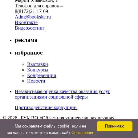
Марии Ульяновой, 1
Телефон для справок –
8(8172)21-17-69
Adm@booksite.ru
ВКонтакте
Видеохостинг
реклама
избранное
Выставки
Конкурсы
Конференции
Новости
Независимая оценка качества оказания услуг
организациями социальной сферы
Противодействие коррупции
© 2026 | БУК ВО «Областная универсальная научная
библиотека»
Мы cохраняем файлы cookie: если не
Принимаю
↑
согласны то можете закрыть сайт
Соглашение