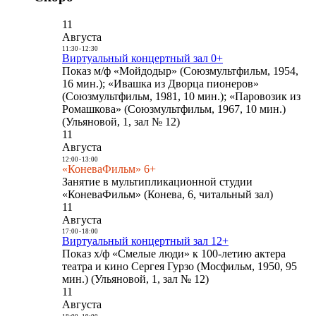
11
Августа
11:30
-
12:30
Виртуальный концертный зал 0+
Показ м/ф «Мойдодыр» (Союзмультфильм, 1954,
16 мин.); «Ивашка из Дворца пионеров»
(Союзмультфильм, 1981, 10 мин.); «Паровозик из
Ромашкова» (Союзмультфильм, 1967, 10 мин.)
(Ульяновой, 1, зал № 12)
11
Августа
12:00
-
13:00
«КоневаФильм» 6+
Занятие в мультипликационной студии
«КоневаФильм» (Конева, 6, читальный зал)
11
Августа
17:00
-
18:00
Виртуальный концертный зал 12+
Показ х/ф «Смелые люди» к 100-летию актера
театра и кино Сергея Гурзо (Мосфильм, 1950, 95
мин.) (Ульяновой, 1, зал № 12)
11
Августа