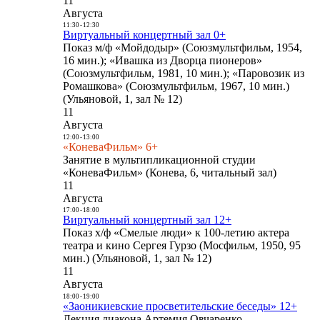
11
Августа
11:30
-
12:30
Виртуальный концертный зал 0+
Показ м/ф «Мойдодыр» (Союзмультфильм, 1954,
16 мин.); «Ивашка из Дворца пионеров»
(Союзмультфильм, 1981, 10 мин.); «Паровозик из
Ромашкова» (Союзмультфильм, 1967, 10 мин.)
(Ульяновой, 1, зал № 12)
11
Августа
12:00
-
13:00
«КоневаФильм» 6+
Занятие в мультипликационной студии
«КоневаФильм» (Конева, 6, читальный зал)
11
Августа
17:00
-
18:00
Виртуальный концертный зал 12+
Показ х/ф «Смелые люди» к 100-летию актера
театра и кино Сергея Гурзо (Мосфильм, 1950, 95
мин.) (Ульяновой, 1, зал № 12)
11
Августа
18:00
-
19:00
«Заоникиевские просветительские беседы» 12+
Лекция диакона Артемия Овчаренко