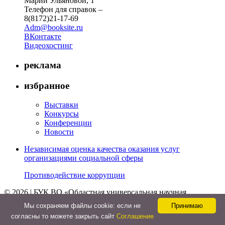
Марии Ульяновой, 1
Телефон для справок –
8(8172)21-17-69
Adm@booksite.ru
ВКонтакте
Видеохостинг
реклама
избранное
Выставки
Конкурсы
Конференции
Новости
Независимая оценка качества оказания услуг
организациями социальной сферы
Противодействие коррупции
© 2026 | БУК ВО «Областная универсальная научная
библиотека»
Мы cохраняем файлы cookie: если не
Принимаю
↑
согласны то можете закрыть сайт
Соглашение