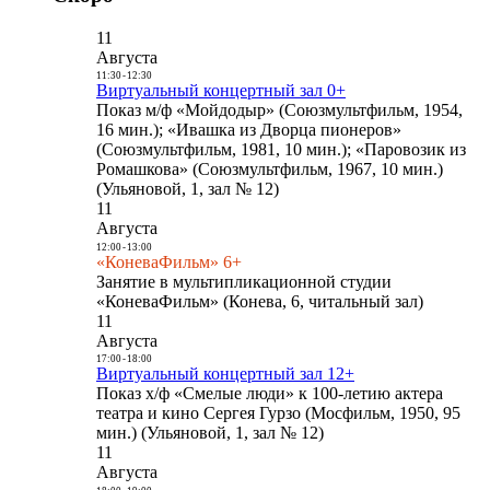
11
Августа
11:30
-
12:30
Виртуальный концертный зал 0+
Показ м/ф «Мойдодыр» (Союзмультфильм, 1954,
16 мин.); «Ивашка из Дворца пионеров»
(Союзмультфильм, 1981, 10 мин.); «Паровозик из
Ромашкова» (Союзмультфильм, 1967, 10 мин.)
(Ульяновой, 1, зал № 12)
11
Августа
12:00
-
13:00
«КоневаФильм» 6+
Занятие в мультипликационной студии
«КоневаФильм» (Конева, 6, читальный зал)
11
Августа
17:00
-
18:00
Виртуальный концертный зал 12+
Показ х/ф «Смелые люди» к 100-летию актера
театра и кино Сергея Гурзо (Мосфильм, 1950, 95
мин.) (Ульяновой, 1, зал № 12)
11
Августа